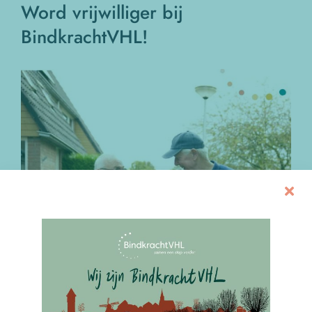
Word vrijwilliger bij
BindkrachtVHL!
Bekijk
grotere
afbeelding
Wij zoeken nieuwe vrijwilligers. Bijna 200 mensen