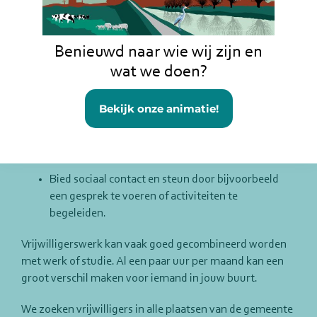
zetten zich al in voor hun buurt, maar er is altijd ruimte
voor extra handen en aandacht.
Benieuwd naar wie wij zijn en
Wat je kunt doen:
wat we doen?
Help praktisch met klusjes in huis of tuin, vervoer
mensen of ontvang bezoekers bij activiteiten.
Bekijk onze animatie!
Breng buurtgenoten met elkaar in contact of help
buren beter met elkaar te praten.
Bied sociaal contact en steun door bijvoorbeeld
een gesprek te voeren of activiteiten te
begeleiden.
Vrijwilligerswerk kan vaak goed gecombineerd worden
met werk of studie. Al een paar uur per maand kan een
groot verschil maken voor iemand in jouw buurt.
We zoeken vrijwilligers in alle plaatsen van de gemeente