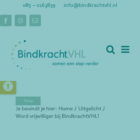
Ga
085 – 0163839
info@bindkrachtvhl.nl
naar
inhoud
Facebook
Instagram
E-
mail
Toolbar openen
Je bevindt je hier:
Home
Uitgelicht
Word vrijwilliger bij BindkrachtVHL!