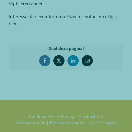
Vijfheerenlanden.
Interesse of meer informatie? Neem contact op of
kijk
hier
.
Deel deze pagina!
Facebook
X
LinkedIn
E-
mail
BindkrachtVHL © 2023 | Alle Rechten
Voorbehouden |
Privacy Verklaring
| KVK 41119720