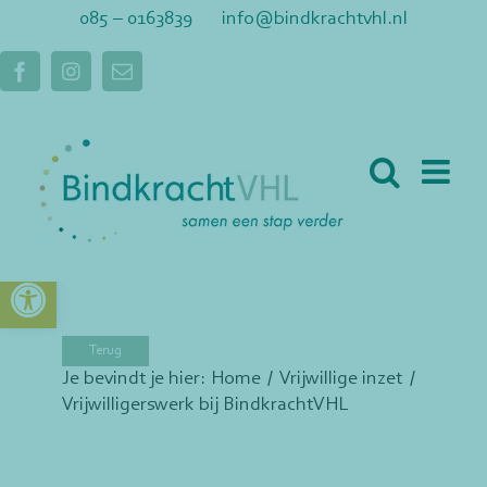
Ga
085 – 0163839
info@bindkrachtvhl.nl
naar
inhoud
Facebook
Instagram
E-
mail
Toolbar openen
Je bevindt je hier:
Home
Vrijwillige inzet
Vrijwilligerswerk bij BindkrachtVHL