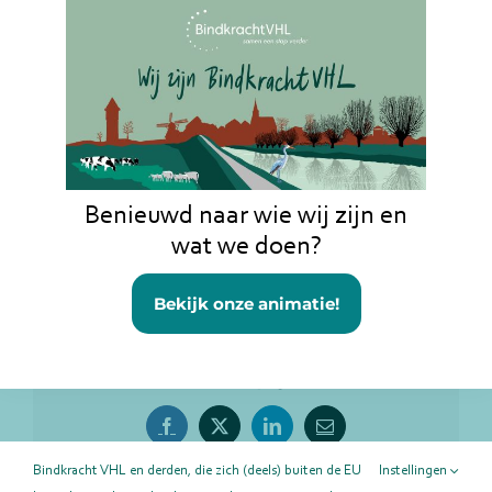
Vacature Raad van Toezicht (4)
Benieuwd naar wie wij zijn en
wat we doen?
Bekijk onze animatie!
Deel deze pagina!
Facebook
X
LinkedIn
E-
mail
Bindkracht VHL en derden, die zich (deels) buiten de EU
Instellingen