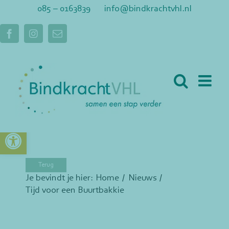
Ga
085 – 0163839
info@bindkrachtvhl.nl
naar
inhoud
Facebook
Instagram
E-
mail
Toolbar openen
Je bevindt je hier:
Home
Nieuws
Tijd voor een Buurtbakkie