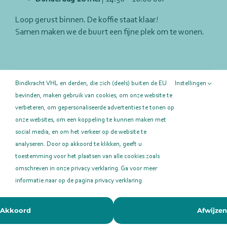
Loop gerust binnen. De koffie staat klaar!
Samen maken we de buurt een fijne plek om te wonen.
Deel deze pagina!
Bindkracht VHL en derden, die zich (deels) buiten de EU
Instellingen
bevinden, maken gebruik van cookies, om onze website te
Facebook
X
LinkedIn
E-
mail
verbeteren, om gepersonaliseerde advertenties te tonen op
onze websites, om een koppeling te kunnen maken met
social media, en om het verkeer op de website te
analyseren. Door op akkoord te klikken, geeft u
toestemming voor het plaatsen van alle cookies zoals
omschreven in onze privacy verklaring. Ga voor meer
informatie naar op de pagina privacy verklaring
BindkrachtVHL © 2023 | Alle Rechten
Voorbehouden |
Privacy Verklaring
| KVK 41119720
Akkoord
Afwijzen