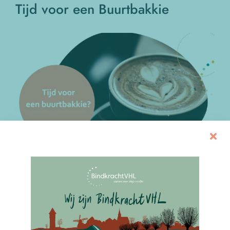
Tijd voor een Buurtbakkie
Bekijk
grotere
afbeelding
Praat mee over jouw buurt of kom gewoon gezellig
koffie drinken
Zin in een kop koffie en een goed gesprek? Kom langs bij
het Buurtbakkie!