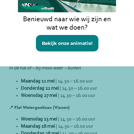
Een moment om elkaar te ontmoeten, bij te praten en te
delen wat er leeft in jouw buurt. Je bent welkom om mee
Benieuwd naar wie wij zijn en
te praten, maar ook gewoon om gezellig aan te
schuiven.
wat we doen?
De Buurtbakkies worden begeleid door opbouwwerker
Bekijk onze animatie!
Jaco van der Veld.
📍 Flat Zwanenbloem (Vianen)
In de hal of – bij mooi weer – buiten
Maandag 11 mei
| 14.30 – 16.00 uur
Donderdag 22 mei
| 14.30 – 16.00 uur
Woensdag 27 mei
| 14.30 – 16.00 uur
📍 Flat Watergentiaan (Vianen)
Woensdag 13 mei
| 14.30 – 16.00 uur
Maandag 18 mei
| 14.30 – 16.00 uur
Donderdag 28 mei
| 14.30 – 16.00 uur