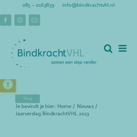
Ga
085 – 0163839
info@bindkrachtvhl.nl
naar
inhoud
Facebook
Instagram
E-
mail
Toolbar openen
Je bevindt je hier:
Home
Nieuws
Jaarverslag BindkrachtVHL 2023