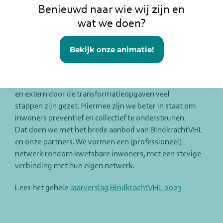
Benieuwd naar wie wij zijn en
wat we doen?
Voor BindkrachtVHL was 2023 het eerste jaar van de
fusie van Welzijn Vianen en SamenDoen. Voor de
inwoners is er weinig veranderd, omdat de lokale
Bekijk onze animatie!
dienstverlening in stand is gebleven. Dit door de
bevlogen inzet van al onze medewerkers en vrijwilligers.
Wij kijken terug op een jaar waarin intern door de fusie
en extern door de transformatieopgaven veel
stappen zijn gezet. Hiermee zijn we beter in staat om
inwoners preventief en collectief te ondersteunen.
Dat doen we met het brede aanbod van BindkrachtVHL
en onze partners. We vormen een (professioneel)
netwerk rondom kwetsbare inwoners, met een stevige
verbinding met hun eigen netwerk.
Lees het gehele
Jaarverslag BindkrachtVHL 2023