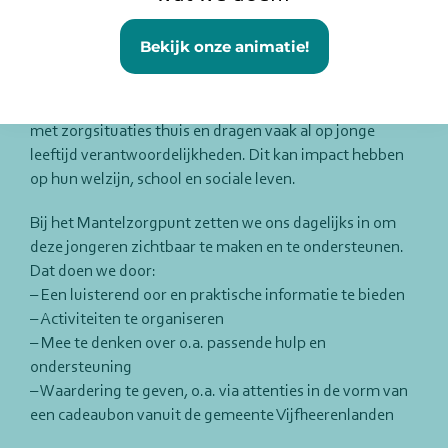
op verschillende manieren aandacht werd gevraagd
voor dit thema.
Bekijk onze animatie!
Wist je dat in Nederland
1 op de 4 kinderen en jongeren
opgroeit als jonge mantelzorger? Zij hebben te maken
met zorgsituaties thuis en dragen vaak al op jonge
leeftijd verantwoordelijkheden. Dit kan impact hebben
op hun welzijn, school en sociale leven.
Bij het Mantelzorgpunt zetten we ons dagelijks in om
deze jongeren zichtbaar te maken en te ondersteunen.
Dat doen we door:
– Een luisterend oor en praktische informatie te bieden
– Activiteiten te organiseren
– Mee te denken over o.a. passende hulp en
ondersteuning
– Waardering te geven, o.a. via attenties in de vorm van
een cadeaubon vanuit de gemeente Vijfheerenlanden