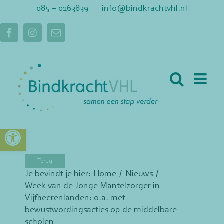
Ga
085 – 0163839
info@bindkrachtvhl.nl
naar
inhoud
Facebook
Instagram
E-
mail
Toolbar openen
Je bevindt je hier:
Home
Nieuws
Week van de Jonge Mantelzorger in
Vijfheerenlanden: o.a. met
bewustwordingsacties op de middelbare
scholen