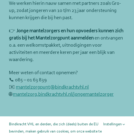
We werken hierin nauw samen met partners zoals Gro-
up, zodat jongeren van 10 t/m 23 jaar ondersteuning
kunnen krijgen die bij hen past.
👉
Jonge mantelzorgers en hun opvoeders kunnen zich
gratis bij het Mantelzorgpunt aanmelden
en ontvangen
o.a. een welkomstpakket, uitnodigingen voor
activiteiten en meerdere keren per jaar een blijk van
waardering.
Meer weten of contact opnemen?
📞 085 – 01 63 839
✉️
mantelzorgpunt@bindkrachtvhl.nl
🌐
mantelzorg.bindkrachtvhl.nl/jongemantelzorger
Deel deze pagina!
Bindkracht VHL en derden, die zich (deels) buiten de EU
Instellingen
bevinden, maken gebruik van cookies, om onze website te
Facebook
X
LinkedIn
E-