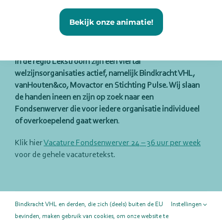
Bekijk onze animatie!
Vacature Fondsenwerver 24-36 uur p.w.
In de regio Lekstroom zijn een viertal
welzijnsorganisaties actief, namelijk Bindkracht VHL,
vanHouten&co, Movactor en Stichting Pulse. Wij slaan
de handen ineen en zijn op zoek naar een
Fondsenwerver die voor iedere organisatie individueel
of overkoepelend gaat werken
.
Klik hier
Vacature Fondsenwerver 24 – 36 uur per week
voor de gehele vacaturetekst.
Deel deze pagina!
Bindkracht VHL en derden, die zich (deels) buiten de EU
Instellingen
bevinden, maken gebruik van cookies, om onze website te
Facebook
X
LinkedIn
E-