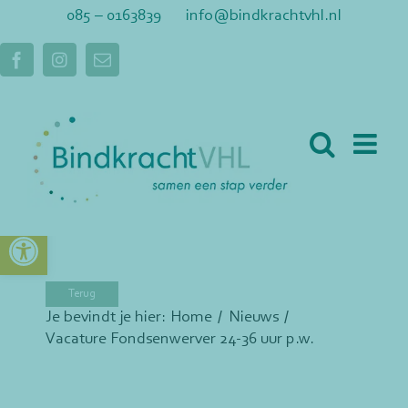
Ga
085 – 0163839
info@bindkrachtvhl.nl
naar
inhoud
Facebook
Instagram
E-
mail
Toolbar openen
Je bevindt je hier:
Home
Nieuws
Vacature Fondsenwerver 24-36 uur p.w.