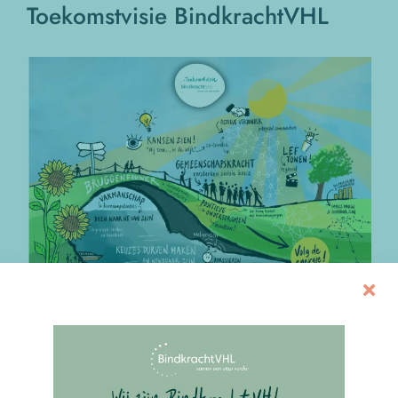
Toekomstvisie BindkrachtVHL
Bekijk
grotere
afbeelding
Samen werken aan een sterke sociale basis
De wereld om ons heen verandert snel. We zien een
samenleving waarin mensen zich vaker terugtrekken,