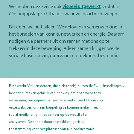
We hebben deze visie ook
visueel uitgewerkt
, zodat in
één oogopslag zichtbaar is waar we naartoe bewegen.
Dit doen we niet alleen. We geloven in samenwerking: in
het bundelen van kennis, netwerken en energie. Daarom
nodigen we partners uit om samen met ons op te
trekken in deze beweging. Alleen samen krijgen we de
sociale basis stevig, duurzaam en toekomstbestendig.
Deel deze pagina!
Bindkracht VHL en derden, die zich (deels) buiten de EU
Instellingen
bevinden, maken gebruik van cookies, om onze website te
Facebook
X
LinkedIn
E-
mail
verbeteren, om gepersonaliseerde advertenties te tonen op
onze websites, om een koppeling te kunnen maken met
social media, en om het verkeer op de website te
analyseren. Door op akkoord te klikken, geeft u
toestemming voor het plaatsen van alle cookies zoals