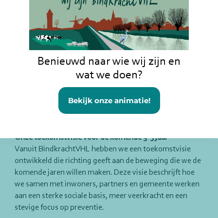
het vertrouwen in overheid en instituties afneemt en de
druk op inwoners, professionals en vrijwilligers steeds
groter wordt. Tegelijkertijd groeien maatschappelijke
vraagstukken in aantal én complexiteit. Gemeenten
hebben te maken met financiële onzekerheid en steeds
meer inwoners zoeken steun of een luisterend oor.
Benieuwd naar wie wij zijn en
wat we doen?
Juist daarom is het nu belangrijker dan ooit om samen te
bouwen aan een verbonden en veerkrachtige
Bekijk onze animatie!
samenleving. Een samenleving waarin iedereen meetelt,
meedoet en naar elkaar omkijkt.
Onze toekomstvisie voor de komende 3-5 jaar
Vanuit BindkrachtVHL hebben we een toekomstvisie
ontwikkeld die richting geeft aan de beweging die we de
komende jaren willen maken. Deze visie beschrijft hoe
we samen met inwoners, partners en gemeente werken
aan een sterke sociale basis, meer veerkracht en een
stevige focus op preventie.