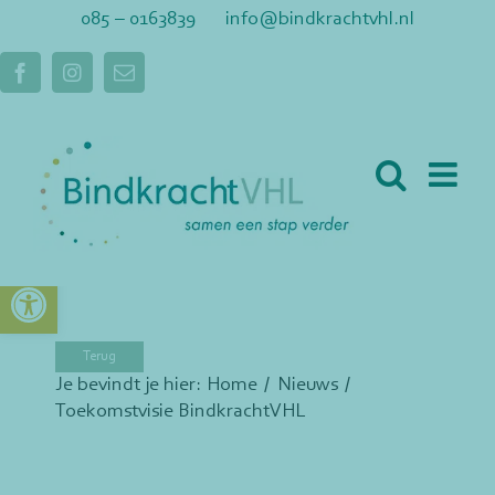
Ga
085 – 0163839
info@bindkrachtvhl.nl
naar
inhoud
Facebook
Instagram
E-
mail
Toolbar openen
Je bevindt je hier:
Home
Nieuws
Toekomstvisie BindkrachtVHL