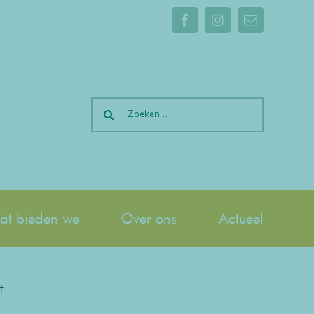
Facebook
Instagram
E-
mail
Zoeken
naar:
t bieden we
Over ons
Actueel
f