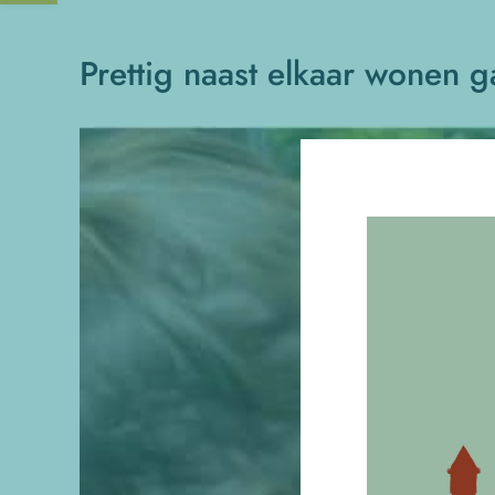
Prettig naast elkaar wonen ga
Bekijk
grotere
afbeelding