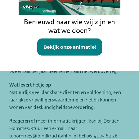
door 5 (vrijwillige) planners
Wat vragen we
Benieuwd naar wie wij zijn en
Rijbewijs B is vereist en bij de start is een rijtest
wat we doen?
verplicht. Daarnaast kennis van het stratenplan van
Vianen en natuurlijk het veilig en met
Bekijk onze animatie!
verantwoordelijkheidsgevoel prettig vervoeren van
oudere, kwetsbare inwoners. Bij de taken hoort het
bijhouden van een bijbehorende ritadministratie en
tweemaal per jaar deelnemen aan het werkoverleg.
Wat levert het je op
Natuurlijk veel dankbare cliënten en voldoening, een
jaarlijkse vrijwilligerswaardering en het bij kunnen
wonen van deskundigheidsbevordering.
Reageren
of meer informatie krijgen, kan bij Bertien
Hommes: stuur een e-mail naar
b.hommes@bindkrachtvhl.nl of bel 06-41 75 62 26.