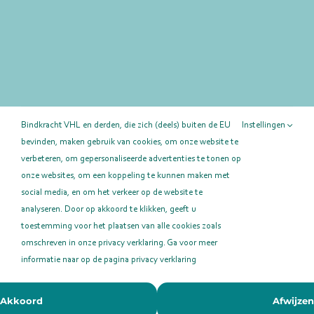
Deel deze pagina!
Bindkracht VHL en derden, die zich (deels) buiten de EU
Instellingen
bevinden, maken gebruik van cookies, om onze website te
Facebook
X
LinkedIn
E-
mail
verbeteren, om gepersonaliseerde advertenties te tonen op
onze websites, om een koppeling te kunnen maken met
social media, en om het verkeer op de website te
analyseren. Door op akkoord te klikken, geeft u
toestemming voor het plaatsen van alle cookies zoals
omschreven in onze privacy verklaring. Ga voor meer
informatie naar op de pagina privacy verklaring
BindkrachtVHL © 2023 | Alle Rechten
Voorbehouden |
Privacy Verklaring
| KVK 41119720
Akkoord
Afwijzen