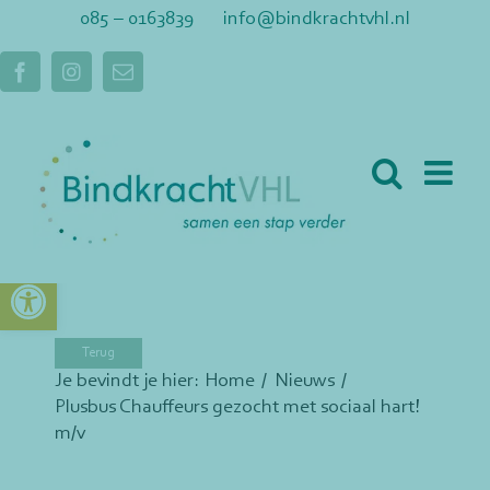
Ga
085 – 0163839
info@bindkrachtvhl.nl
naar
inhoud
Facebook
Instagram
E-
mail
Toolbar openen
Je bevindt je hier:
Home
Nieuws
Plusbus Chauffeurs gezocht met sociaal hart!
m/v