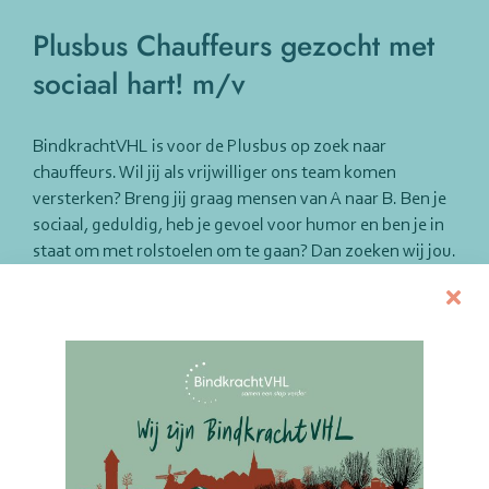
Plusbus Chauffeurs gezocht met
sociaal hart! m/v
BindkrachtVHL is voor de Plusbus op zoek naar
chauffeurs. Wil jij als vrijwilliger ons team komen
versterken? Breng jij graag mensen van A naar B. Ben je
sociaal, geduldig, heb je gevoel voor humor en ben je in
staat om met rolstoelen om te gaan? Dan zoeken wij jou.
Dankzij het rijden van de Plusbus(sen) houden we
inwoners van Vianen en omgeving mobieler en daardoor
zelfstandig(er). We doen dit met een pool van circa 20
vrijwillige chauffeurs. Vaak gaat het om ritjes naar een
winkelcentrum of (tand)arts, fysio, familie en het
zwembad. Dagelijks verzorgen we ook speciale ritten
naar de dagbesteding van vroeg dementerenden en
jonger met een beperking. De ritten worden ingepland