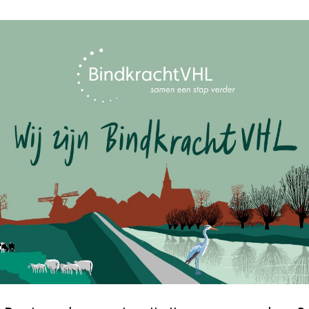
euning.
Geld & Regelza
 niet? We helpen je eerst
en. Kan dat niet geheel
geld- en regelzaken? Kijk
bij
Kunst & cultuur
m een
positieve draai
aan je
Mantelzorgpun
racht. Samen ontdekken we
zijnscoaches
ondersteunen
Opbouwwerker
at niet het geval? Zijn er
Vervoer
een gesprek te komen en wil
Vrijwillige inzet
en langdurige ziekte,
leeftijd? Dan ben je
naar mogelijkheden in je