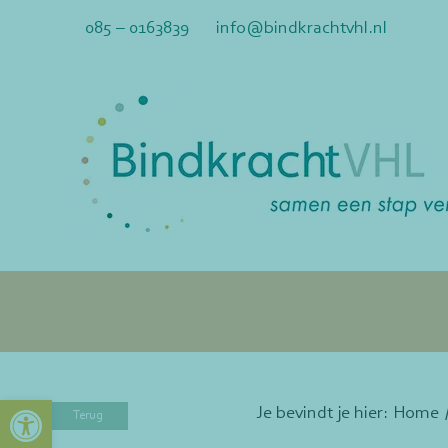
Ga
085 – 0163839
info@bindkrachtvhl.nl
naar
inhoud
Toolbar openen
Je bevindt je hier:
Home