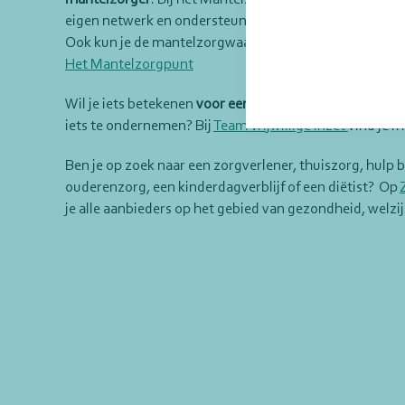
eigen netwerk en ondersteunen je bij het vinden van e
Ook kun je de mantelzorgwaardering hier aanvragen. G
Het Mantelzorgpunt
Wil je iets betekenen
voor een ander
of zoek je bijvoor
iets te ondernemen? Bij
Team Vrijwillige inzet
vind je m
Ben je op zoek naar een zorgverlener, thuiszorg, hulp b
ouderenzorg, een kinderdagverblijf of een diëtist? Op
je alle aanbieders op het gebied van gezondheid, welzijn