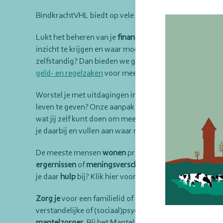
BindkrachtVHL biedt op vele terreinen hulp of onderst
Lukt het beheren van je
financiën en administratie
even
inzicht te krijgen en waar mogelijk zelf de regie te nem
zelfstandig? Dan bieden we gerichte ondersteuning bij 
geld- en regelzaken
voor meer informatie.
Worstel je met uitdagingen in je leven? Is het lastig o
leven te geven? Onze aanpak begint met jouw eigen k
wat jij zelf kunt doen om meer grip te krijgen. Onze
wel
je daarbij en vullen aan waar nodig.
De meeste mensen
wonen
prettig naast hun buren. Is d
ergernissen
of
meningsverschillen
? Is het
lastig
om tot 
je daar
hulp
bij? Klik hier voor
buurtbemiddeling
.
Zorg
je
voor een familielid of andere naaste vanwege e
verstandelijke of (sociaal)psychische beperking of hoge 
mantelzorger
. Bij het Mantelzorgpunt kijken we eerst 