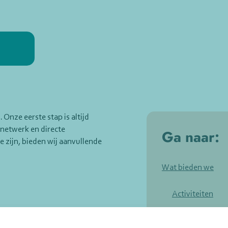
Onze eerste stap is altijd
 netwerk en directe
Ga naar:
zijn, bieden wij aanvullende
Wat bieden we
Activiteiten
 nodig is
Buurtbemiddel