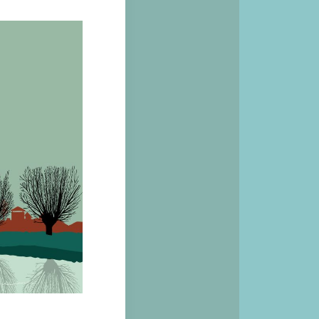
ken
t