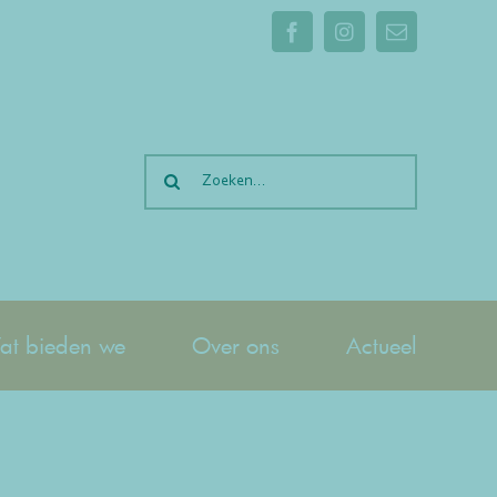
Facebook
Instagram
E-
mail
Zoeken
naar:
t bieden we
Over ons
Actueel