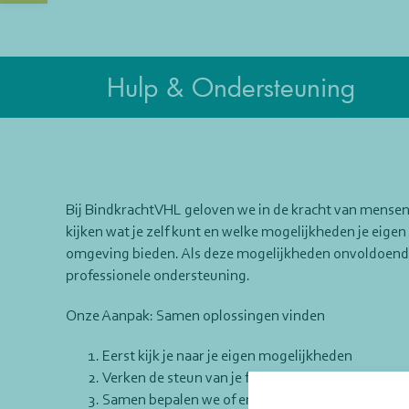
Hulp & Ondersteuning
Bij BindkrachtVHL geloven we in de kracht van mensen. 
kijken wat je zelf kunt en welke mogelijkheden je eigen
omgeving bieden. Als deze mogelijkheden onvoldoende 
professionele ondersteuning.
Onze Aanpak: Samen oplossingen vinden
Eerst kijk je naar je eigen mogelijkheden
Verken de steun van je familie, vrienden of buren
Samen bepalen we of en welke professionele hulp