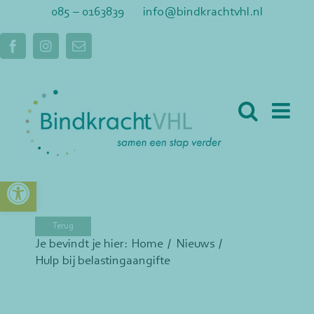
Ga
085 – 0163839
info@bindkrachtvhl.nl
naar
inhoud
Facebook
Instagram
E-
mail
Toolbar openen
Je bevindt je hier:
Home
Nieuws
Hulp bij belastingaangifte