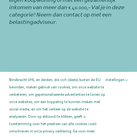
𝘦𝘪𝘨𝘦𝘯 𝘬𝘰𝘰𝘱𝘸𝘰𝘯𝘪𝘯𝘨 𝘰𝘧 𝘮𝘦𝘵 𝘦𝘦𝘯 𝘨𝘦𝘻𝘢𝘮𝘦𝘯𝘭𝘪𝘫𝘬
𝘪𝘯𝘬𝘰𝘮𝘦𝘯 𝘷𝘢𝘯 𝘮𝘦𝘦𝘳 𝘥𝘢𝘯 € 40.000,– 𝘝𝘢𝘭 𝘫𝘦 𝘪𝘯 𝘥𝘦𝘻𝘦
𝘤𝘢𝘵𝘦𝘨𝘰𝘳𝘪𝘦? 𝘕𝘦𝘦𝘮 𝘥𝘢𝘯 𝘤𝘰𝘯𝘵𝘢𝘤𝘵 𝘰𝘱 𝘮𝘦𝘵 𝘦𝘦𝘯
𝘣𝘦𝘭𝘢𝘴𝘵𝘪𝘯𝘨𝘢𝘥𝘷𝘪𝘴𝘦𝘶𝘳.
Deel deze pagina!
Bindkracht VHL en derden, die zich (deels) buiten de EU
Instellingen
bevinden, maken gebruik van cookies, om onze website te
Facebook
X
LinkedIn
E-
mail
verbeteren, om gepersonaliseerde advertenties te tonen op
onze websites, om een koppeling te kunnen maken met
social media, en om het verkeer op de website te
analyseren. Door op akkoord te klikken, geeft u
toestemming voor het plaatsen van alle cookies zoals
omschreven in onze privacy verklaring. Ga voor meer