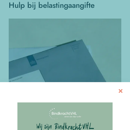
Hulp bij belastingaangifte
Bekijk
grotere
afbeelding
𝗔𝗮𝗻𝗴𝗶𝗳𝘁𝗲 𝗶𝗻𝗸𝗼𝗺𝘀𝘁𝗲𝗻𝗯𝗲𝗹𝗮𝘀𝘁𝗶𝗻𝗴 (𝗽𝗲𝗿𝗶𝗼𝗱𝗲
𝘃𝗮𝗻 𝟭 𝗺𝗮𝗮𝗿𝘁 𝘁/𝗺 𝟯𝟬 𝗮𝗽𝗿𝗶𝗹).
Tussen 1 maart en 30 april is het weer tijd voor de
belastingaangifte. Heb je een aangiftebrief ontvangen?