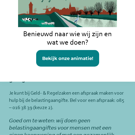
Dan ben je verplicht aangifte te doen.
Heb je geen brief ontvangen? Maar zijn er in 2025 wel
zaken voor jou veranderd op het gebied van werk en
inkomen, bijvoorbeeld omdat je bent gaan werken,
Benieuwd naar wie wij zijn en
langdurig ziek bent geworden, bent gescheiden of met
wat we doen?
pensioen gegaan? Ook dan kan het goed zijn om
aangifte te doen.
Bekijk onze animatie!
𝗩𝗶𝗻𝗱 𝗷𝗲 𝗱𝗲 𝗯𝗲𝗹𝗮𝘀𝘁𝗶𝗻𝗴𝗮𝗮𝗻𝗴𝗶𝗳𝘁𝗲 𝗹𝗮𝘀𝘁𝗶𝗴 𝗲𝗻 𝗯𝗲𝗻
𝗷𝗲 𝗼𝗻𝘇𝗲𝗸𝗲𝗿 𝗼𝗳 𝗷𝗲 𝗵𝗲𝘁 𝗴𝗼𝗲𝗱 𝗱𝗼𝗲𝘁? 𝗪𝗶𝗷 𝗵𝗲𝗹𝗽𝗲𝗻
𝗴𝗿𝗮𝗮𝗴!
Je kunt bij Geld- & Regelzaken een afspraak maken voor
hulp bij de belastingaangifte. Bel voor een afspraak: 085
– 016 38 39 (keuze 2).
𝘎𝘰𝘦𝘥 𝘰𝘮 𝘵𝘦 𝘸𝘦𝘵𝘦𝘯: 𝘸𝘪𝘫 𝘥𝘰𝘦𝘯 𝘨𝘦𝘦𝘯
𝘣𝘦𝘭𝘢𝘴𝘵𝘪𝘯𝘨𝘢𝘢𝘯𝘨𝘪𝘧𝘵𝘦𝘴 𝘷𝘰𝘰𝘳 𝘮𝘦𝘯𝘴𝘦𝘯 𝘮𝘦𝘵 𝘦𝘦𝘯