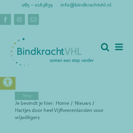
Ga
085 – 0163839
info@bindkrachtvhl.nl
naar
inhoud
Facebook
Instagram
E-
mail
Toolbar openen
Je bevindt je hier:
Home
Nieuws
Hartjes door heel Vijfheerenlanden voor
vrijwilligers