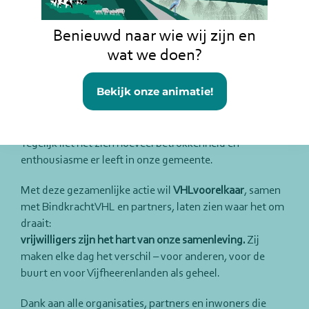
stoepkrijthartjes. In verschillende dorpen en kernen
tekenden inwoners, maatschappelijke organisaties,
Benieuwd naar wie wij zijn en
samenwerkingspartners en wethouders samen hartjes
wat we doen?
voor de
26.000 vrijwilligers
in onze gemeente.
Bekijk onze animatie!
Een eenvoudig gebaar, maar met een grote betekenis.
Met deze actie werd vrijwilligerswerk op een kleurrijke
en zichtbare manier onder de aandacht gebracht.
Tegelijk liet het zien hoeveel betrokkenheid en
enthousiasme er leeft in onze gemeente.
Met deze gezamenlijke actie wil
VHLvoorelkaar
, samen
met BindkrachtVHL en partners, laten zien waar het om
draait:
vrijwilligers zijn het hart van onze samenleving.
Zij
maken elke dag het verschil – voor anderen, voor de
buurt en voor Vijfheerenlanden als geheel.
Dank aan alle organisaties, partners en inwoners die