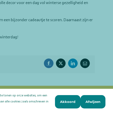
olle decor voor een dag vol winterse gezelligheid en
 een bijzonder cadeautje te scoren. Daarnaast zijn er
 winterdag!
Facebook
X
LinkedIn
E-
mail
 te tonen op onze websites, om een
K 41119720
Akkoord
Afwijzen
van alle cookies zoals omschreven in