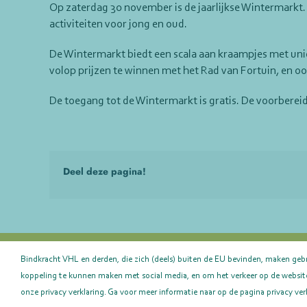
Op zaterdag 30 november is de jaarlijkse Wintermarkt. V
activiteiten voor jong en oud.
De Wintermarkt biedt een scala aan kraampjes met unie
volop prijzen te winnen met het Rad van Fortuin, en ook
De toegang tot de Wintermarkt is gratis. De voorbereid
Deel deze pagina!
Bindkracht VHL en derden, die zich (deels) buiten de EU bevinden, maken geb
Bindkrach
koppeling te kunnen maken met social media, en om het verkeer op de website 
onze privacy verklaring. Ga voor meer informatie naar op de pagina privacy ver