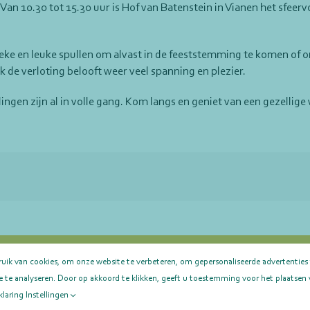
an 10.30 tot 15.30 uur is Hof van Batenstein in Vianen het sfeerv
ke en leuke spullen om alvast in de feeststemming te komen of om
 de verloting belooft weer veel spanning en plezier.
ingen zijn al in volle gang. Kom langs en geniet van een gezellige
ruik van cookies, om onze website te verbeteren, om gepersonaliseerde advertenties
tVHL © 2023 | Alle Rechten Voorbehouden |
Privacy Verklaring
| KV
te analyseren. Door op akkoord te klikken, geeft u toestemming voor het plaatsen 
klaring
Instellingen