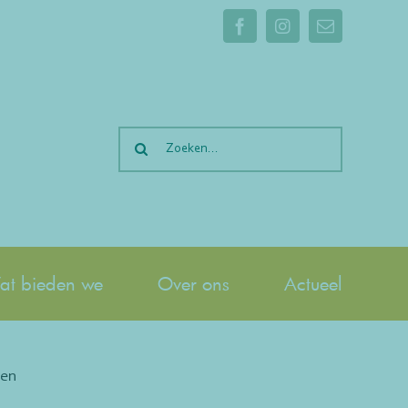
Facebook
Instagram
E-
mail
Zoeken
naar:
t bieden we
Over ons
Actueel
nen