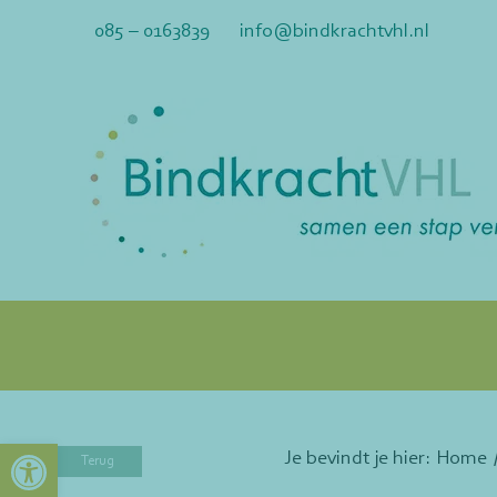
Ga
085 – 0163839
info@bindkrachtvhl.nl
naar
inhoud
Toolbar openen
Je bevindt je hier:
Home