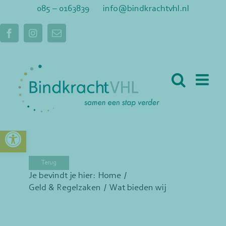
Ga
085 – 0163839
info@bindkrachtvhl.nl
naar
inhoud
Facebook
Instagram
E-
mail
Toolbar openen
Je bevindt je hier:
Home
Geld & Regelzaken
Wat bieden wij