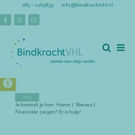
Ga
085 – 0163839
info@bindkrachtvhl.nl
naar
inhoud
Facebook
Instagram
E-
mail
Toolbar openen
Je bevindt je hier:
Home
Nieuws
Financiële zorgen? Er is hulp!