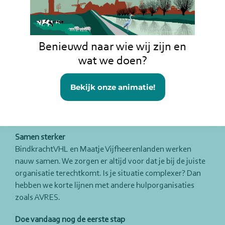
aanvragen van betalingsregelingen.”
Ook BindkrachtVHL helpt inwoners op weg. Tulin Koca
legt uit:
Benieuwd naar wie wij zijn en
“Het is zonde als mensen geen toeslagen of hulp krijgen
wat we doen?
waar ze recht op hebben. Wij ondersteunen bijvoorbeeld
bij het aanvragen van toeslagen, kwijtscheldingen en
Bekijk onze animatie!
minimumregelingen. Tijdens de Week van het Geld delen
we dagelijks tips op onze socials. Maar we kunnen alleen
helpen als je je meldt.”
Samen sterker
BindkrachtVHL en Maatje Vijfheerenlanden werken
nauw samen. We zorgen er altijd voor dat je bij de juiste
organisatie terechtkomt. Is je situatie complexer? Dan
hebben we korte lijnen met andere hulporganisaties
zoals AVRES.
Doe vandaag nog de eerste stap