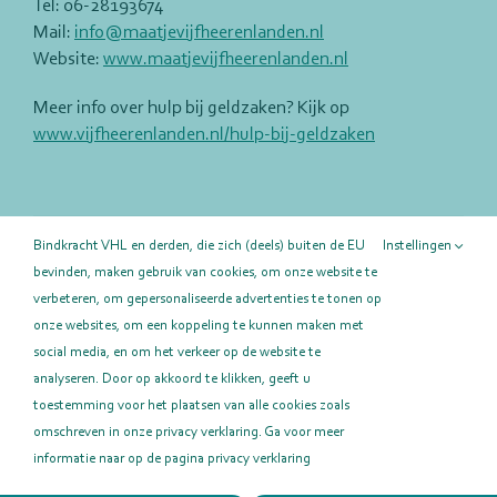
Tel: 06-28193674
Mail:
info@maatjevijfheerenlanden.nl
Website:
www.maatjevijfheerenlanden.nl
Meer info over hulp bij geldzaken? Kijk op
www.vijfheerenlanden.nl/hulp-bij-geldzaken
Deel deze pagina!
Bindkracht VHL en derden, die zich (deels) buiten de EU
Instellingen
bevinden, maken gebruik van cookies, om onze website te
Facebook
X
LinkedIn
E-
mail
verbeteren, om gepersonaliseerde advertenties te tonen op
onze websites, om een koppeling te kunnen maken met
social media, en om het verkeer op de website te
analyseren. Door op akkoord te klikken, geeft u
toestemming voor het plaatsen van alle cookies zoals
omschreven in onze privacy verklaring. Ga voor meer
informatie naar op de pagina privacy verklaring
BindkrachtVHL © 2023 | Alle Rechten