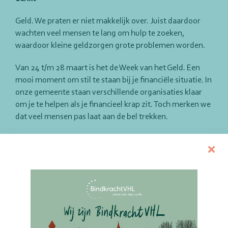
Geld. We praten er niet makkelijk over. Juist daardoor
wachten veel mensen te lang om hulp te zoeken,
waardoor kleine geldzorgen grote problemen worden.
Van 24 t/m 28 maart is het de Week van het Geld. Een
mooi moment om stil te staan bij je financiële situatie. In
onze gemeente staan verschillende organisaties klaar
om je te helpen als je financieel krap zit. Toch merken we
dat veel mensen pas laat aan de bel trekken.
Wacht niet tot het te laat is
Tirtsa Kamstra van Maatje Vijfheerenlanden vertelt:
“We zijn blij als mensen op tijd contact opnemen. Juist
als de problemen nog klein zijn, kunnen we vaak al met
simpele oplossingen helpen. Onze Maatjes denken met
je mee en begeleiden je stap voor stap naar financiële
rust. Als er schulden zijn, kijken we samen hoe die
afgelost kunnen worden. We helpen zelfs bij het