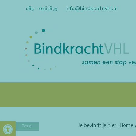
Ga
085 – 0163839
info@bindkrachtvhl.nl
naar
inhoud
Toolbar openen
Je bevindt je hier:
Home