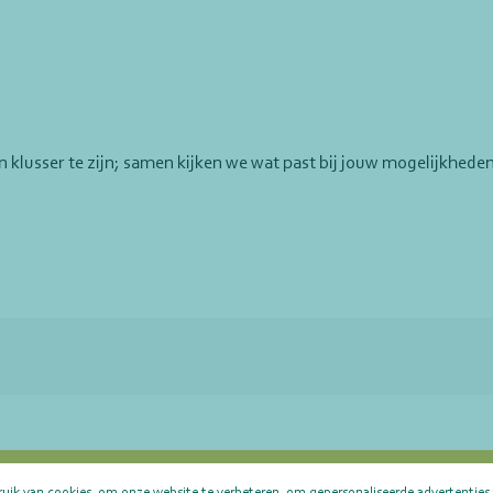
n klusser te zijn; samen kijken we wat past bij jouw mogelijkheden
ruik van cookies, om onze website te verbeteren, om gepersonaliseerde advertenties