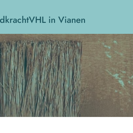
dkrachtVHL in Vianen