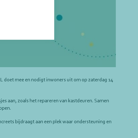
tVHL doet mee en nodigt inwoners uit om op zaterdag 14
jes aan, zoals het repareren van kastdeuren. Samen
lopen.
creets bijdraagt aan een plek waar ondersteuning en