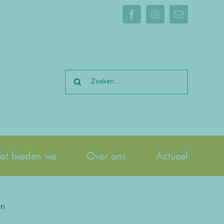
Facebook
Instagram
E-
mail
Zoeken
naar:
t bieden we
Over ons
Actueel
en