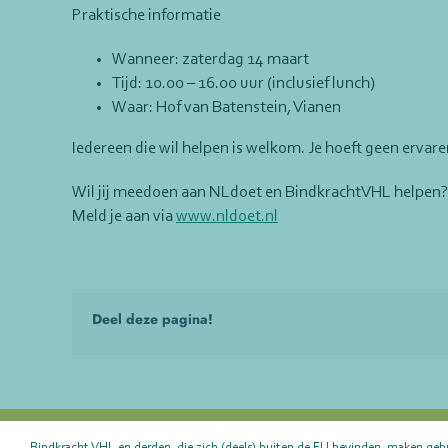
Praktische informatie
Wanneer: zaterdag 14 maart
Tijd: 10.00 – 16.00 uur (inclusief lunch)
Waar: Hof van Batenstein, Vianen
Iedereen die wil helpen is welkom. Je hoeft geen ervare
Wil jij meedoen aan NLdoet en BindkrachtVHL helpen?
Meld je aan via
www.nldoet.nl
Deel deze pagina!
Bindkracht VHL en derden, die zich (deels) buiten de EU bevinden, maken geb