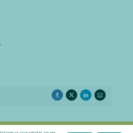
.
Facebook
X
LinkedIn
E-
mail
 te tonen op onze websites, om een