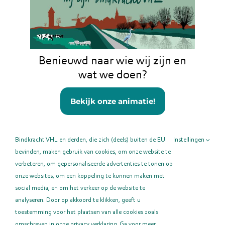
logo-studio-lines
Benieuwd naar wie wij zijn en
wat we doen?
Deel deze pagina!
Bekijk onze animatie!
Facebook
X
LinkedIn
E-
mail
Bindkracht VHL en derden, die zich (deels) buiten de EU
Instellingen
bevinden, maken gebruik van cookies, om onze website te
verbeteren, om gepersonaliseerde advertenties te tonen op
onze websites, om een koppeling te kunnen maken met
social media, en om het verkeer op de website te
analyseren. Door op akkoord te klikken, geeft u
toestemming voor het plaatsen van alle cookies zoals
omschreven in onze privacy verklaring. Ga voor meer