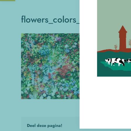
flowers_colors_nature_flor
Deel deze pagina!