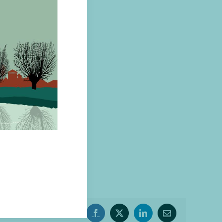
l-888835
Facebook
X
LinkedIn
E-