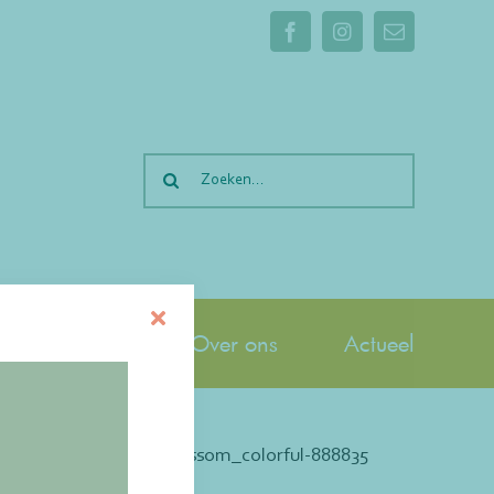
Facebook
Instagram
E-
mail
Zoeken
naar:
t bieden we
Over ons
Actueel
oral_spring_summer_blossom_colorful-888835