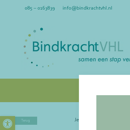
Ga
085 – 0163839
info@bindkrachtvhl.nl
naar
inhoud
Toolbar openen
Je bevindt je hier:
Home